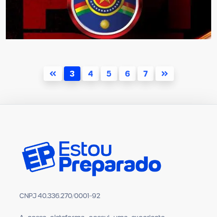
3
4
5
6
7
CNPJ 40.336.270/0001-92